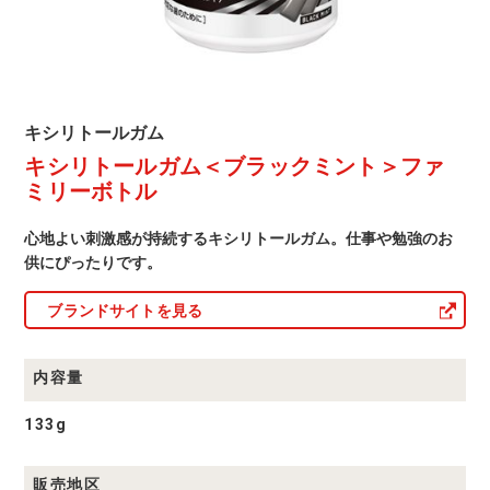
ン
ト
＞
フ
キ
キシリトールガム
ァ
シ
キシリトールガム＜ブラックミント＞ファ
リ
ミ
ト
ミリーボトル
ー
リ
ル
ガ
心地よい刺激感が持続するキシリトールガム。仕事や勉強のお
ー
ム
供にぴったりです。
商
ボ
品
一
ブランドサイトを見る
ト
覧
ル
内容量
133g
販売地区