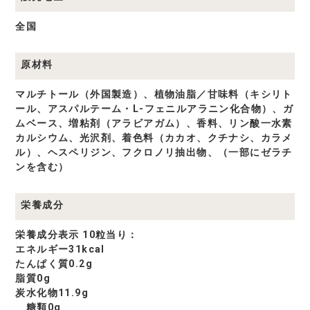
全国
原材料
マルチトール（外国製造）、植物油脂／甘味料（キシリト
ール、アスパルテーム・L-フェニルアラニン化合物）、ガ
ムベース、増粘剤（アラビアガム）、香料、リン酸一水素
カルシウム、光沢剤、着色料（カカオ、クチナシ、カラメ
ル）、ヘスペリジン、フクロノリ抽出物、（一部にゼラチ
ンを含む）
栄養成分
栄養成分表示 10粒当り：
エネルギー31kcal
たんぱく質0.2g
脂質0g
炭水化物11.9g
糖類0g