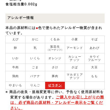
食塩相当量0.002g
アレルギー情報
本品の原材料には
■
色で塗られたアレルギー物質が含まれ
ています。
えび
かに
くるみ
小麦
そば
落花生
卵
乳
アーモンド
あわび
（ピーナッツ）
カシュー
キウイ
いか
いくら
オレンジ
ナッツ
フルーツ
牛肉
ごま
さけ
さば
大豆
マカダミア
鶏肉
バナナ
豚肉
もも
ナッツ
ゼラチン
やまいも
りんご
商品の改良・規格変更等に伴い、予告なく使⽤原材料を
ご購入やお召し上がりの際
変更する場合があります。
は、必ず商品の原材料・アレルギー表示をご覧くだ
さい。