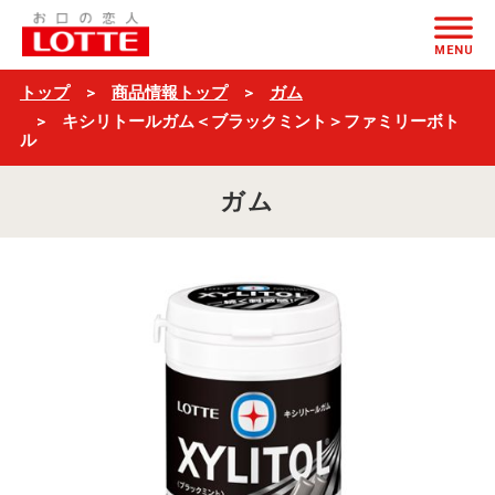
キ
ページの本文へ
シ
MENU
リ
トップ
商品情報トップ
ガム
ト
キシリトールガム＜ブラックミント＞ファミリーボト
ル
ー
ル
ガム
ガ
ム
＜
ブ
ラ
ッ
ク
ミ