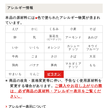
アレルギー情報
本品の原材料には
■
色で塗られたアレルギー物質が含まれ
ています。
えび
かに
くるみ
小麦
そば
落花生
卵
乳
アーモンド
あわび
（ピーナッツ）
カシュー
キウイ
いか
いくら
オレンジ
ナッツ
フルーツ
牛肉
ごま
さけ
さば
大豆
マカダミア
鶏肉
バナナ
豚肉
もも
ナッツ
ゼラチン
やまいも
りんご
商品の改良・規格変更等に伴い、予告なく使⽤原材料を
ご購入やお召し上がりの際
変更する場合があります。
は、必ず商品の原材料・アレルギー表示をご覧くだ
さい。
アレルギー表示について