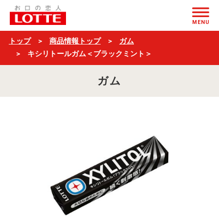
キ
ページの本文へ
シ
MENU
リ
トップ
商品情報トップ
ガム
ト
キシリトールガム＜ブラックミント＞
ー
ガム
ル
ガ
ム
＜
ブ
ラ
ッ
ク
ミ