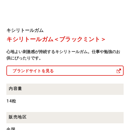
ン
ト
＞
キ
キシリトールガム
シ
キシリトールガム＜ブラックミント＞
リ
ト
ー
心地よい刺激感が持続するキシリトールガム。仕事や勉強のお
ル
ガ
供にぴったりです。
ム
商
ブランドサイトを見る
品
一
覧
内容量
14粒
販売地区
全国