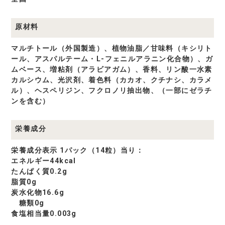
原材料
マルチトール（外国製造）、植物油脂／甘味料（キシリト
ール、アスパルテーム・L-フェニルアラニン化合物）、ガ
ムベース、増粘剤（アラビアガム）、香料、リン酸一水素
カルシウム、光沢剤、着色料（カカオ、クチナシ、カラメ
ル）、ヘスペリジン、フクロノリ抽出物、（一部にゼラチ
ンを含む）
栄養成分
栄養成分表示 1パック（14粒）当り：
エネルギー44kcal
たんぱく質0.2g
脂質0g
炭水化物16.6g
糖類0g
食塩相当量0.003g