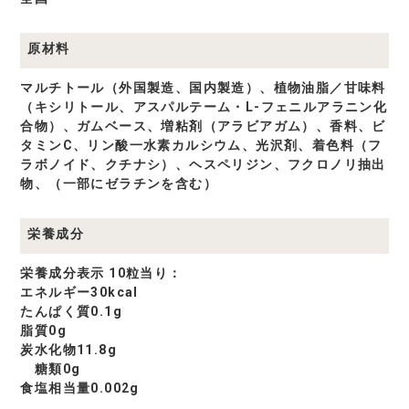
原材料
マルチトール（外国製造、国内製造）、植物油脂／甘味料
（キシリトール、アスパルテーム・L-フェニルアラニン化
合物）、ガムベース、増粘剤（アラビアガム）、香料、ビ
タミンC、リン酸一水素カルシウム、光沢剤、着色料（フ
ラボノイド、クチナシ）、ヘスペリジン、フクロノリ抽出
物、（一部にゼラチンを含む）
栄養成分
栄養成分表示 10粒当り：
エネルギー30kcal
たんぱく質0.1g
脂質0g
炭水化物11.8g
糖類0g
食塩相当量0.002g