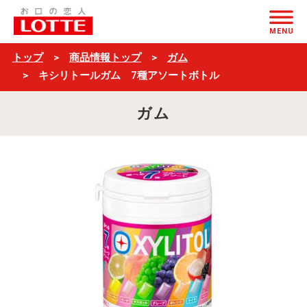
キ
ページの本文へ
シ
MENU
リ
トップ
商品情報トップ
ガム
ト
キシリトールガム 7種アソートボトル
ー
ガム
ル
ガ
ム
7
種
ア
ソ
ー
ト