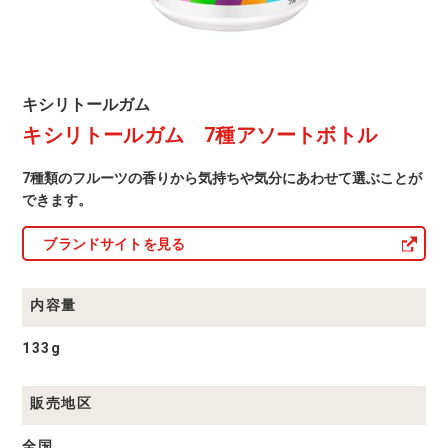
ボ
ト
ル
キ
キシリトールガム
シ
キシリトールガム 7種アソートボトル
リ
ト
ー
7種類のフルーツの香りから気持ちや気分にあわせて選ぶことが
ル
ガ
できます。
ム
商
ブランドサイトを見る
品
一
覧
内容量
133g
販売地区
全国