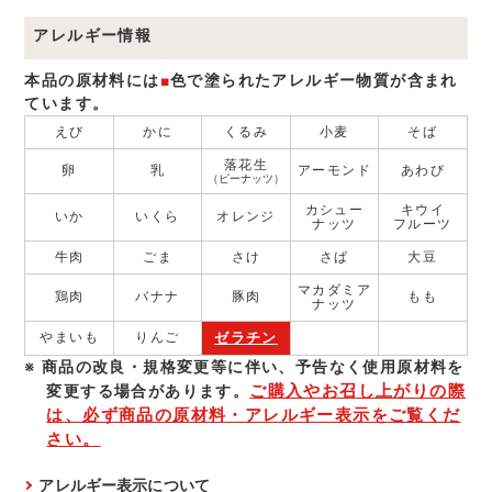
アレルギー情報
本品の原材料には
■
色で塗られたアレルギー物質が含まれ
ています。
えび
かに
くるみ
小麦
そば
落花生
卵
乳
アーモンド
あわび
（ピーナッツ）
カシュー
キウイ
いか
いくら
オレンジ
ナッツ
フルーツ
牛肉
ごま
さけ
さば
大豆
マカダミア
鶏肉
バナナ
豚肉
もも
ナッツ
ゼラチン
やまいも
りんご
商品の改良・規格変更等に伴い、予告なく使⽤原材料を
ご購入やお召し上がりの際
変更する場合があります。
は、必ず商品の原材料・アレルギー表示をご覧くだ
さい。
アレルギー表示について