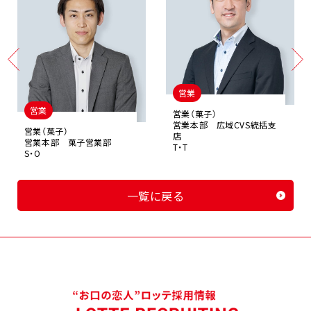
営業
営業
営業（菓子）
営業本部 広域CVS統括支
営業（菓子）
店
営業本部 菓子営業部
T・T
S・O
一覧に戻る