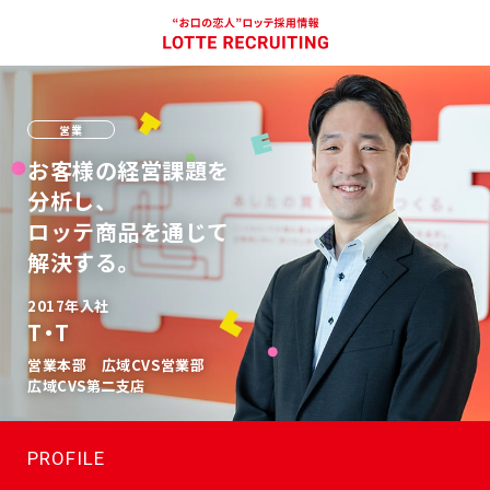
営業
お客様の経営課題を
分析し、
ロッテ商品を通じて
解決する。
2017年入社
T・T
営業本部 広域CVS営業部
広域CVS第二支店
PROFILE