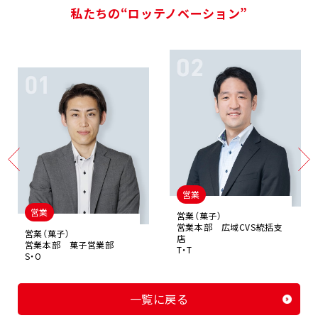
私たちの“ロッテノベーション”
営業
営業
営業（菓子）
営業本部 広域CVS統括支
営業（菓子）
店
営業本部 菓子営業部
T・T
S・O
一覧に戻る