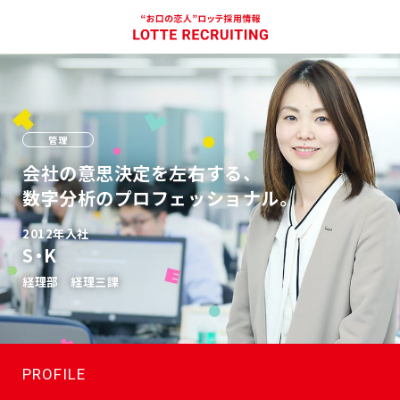
管理
会社の意思決定を左右する、
数字分析のプロフェッショナル。
2012年入社
S・K
経理部 経理三課
PROFILE