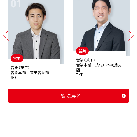
営業
営業
営業（菓子）
営業本部 広域CVS統括支
営業（菓子）
店
営業本部 菓子営業部
T・T
S・O
一覧に戻る