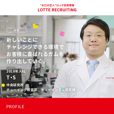
研究
新しいことに
チャレンジできる環境で
お客様に喜ばれるガムを
作り出していく。
2018年入社
T・S
中央研究所
チューイング研究部 チューインガム研究課
PROFILE