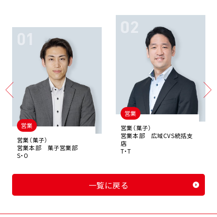
営業
営業
営業（菓子）
営業本部 広域CVS統括支
営業（菓子）
店
営業本部 菓子営業部
T・T
S・O
一覧に戻る