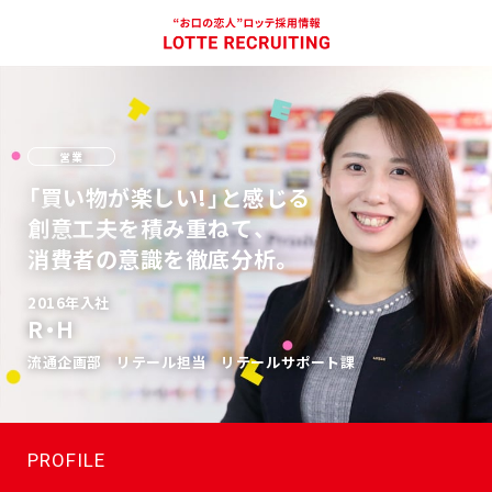
営業
「買い物が楽しい!」と感じる
創意工夫を積み重ねて、
消費者の意識を徹底分析。
2016年入社
R・H
流通企画部 リテール担当 リテールサポート課
PROFILE