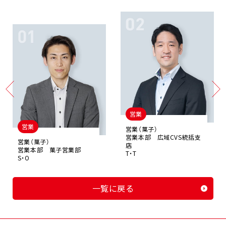
営業
営業
営業（菓子）
営業本部 広域CVS統括支
営業（菓子）
店
営業本部 菓子営業部
T・T
S・O
一覧に戻る