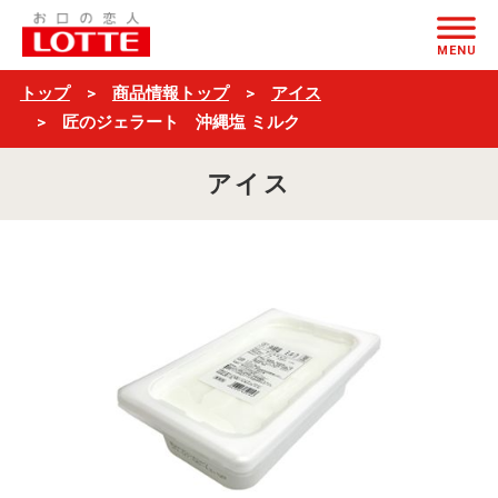
匠
ページの本文へ
の
MENU
ジ
トップ
商品情報トップ
アイス
ェ
匠のジェラート 沖縄塩 ミルク
ラ
アイス
ー
ト
沖
縄
塩
ミ
ル
ク