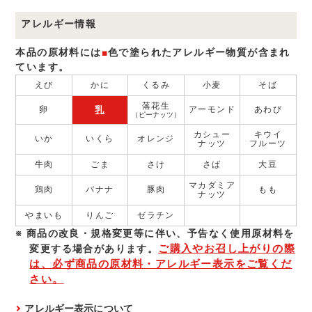
アレルギー情報
本品の原材料には
■
色で塗られたアレルギー物質が含まれ
ています。
えび
かに
くるみ
小麦
そば
落花生
乳
卵
アーモンド
あわび
（ピーナッツ）
カシュー
キウイ
いか
いくら
オレンジ
ナッツ
フルーツ
牛肉
ごま
さけ
さば
大豆
マカダミア
鶏肉
バナナ
豚肉
もも
ナッツ
やまいも
りんご
ゼラチン
商品の改良・規格変更等に伴い、予告なく使⽤原材料を
ご購入やお召し上がりの際
変更する場合があります。
は、必ず商品の原材料・アレルギー表示をご覧くだ
さい。
アレルギー表示について