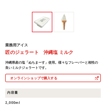
業
業務用アイス
務
匠のジェラート 沖縄塩 ミルク
用
ア
イ
沖縄県産の塩「ぬちまーす」使用。様々なフレーバーと相性の
ス
商
良いミルクジェラートです。
品
一
オンラインショップで購入する
覧
内容量
2,000ml