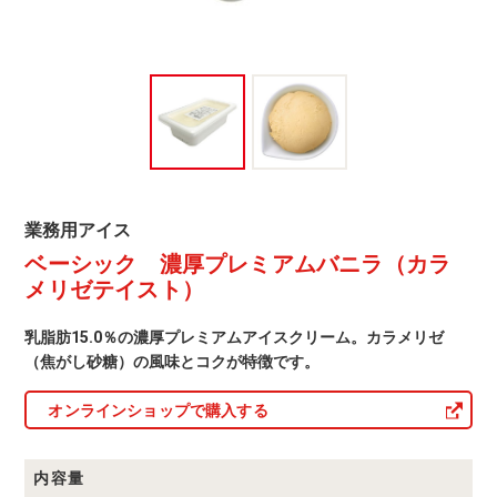
ラ
（カ
ラ
メ
リ
ゼ
テ
業
業務用アイス
務
イ
ベーシック 濃厚プレミアムバニラ（カラ
用
ア
メリゼテイスト）
ス
イ
ス
ト）
商
乳脂肪15.0％の濃厚プレミアムアイスクリーム。カラメリゼ
品
（焦がし砂糖）の風味とコクが特徴です。
一
覧
オンラインショップで購入する
内容量