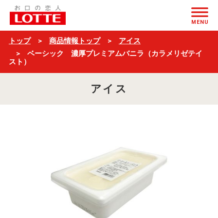
ベ
ページの本文へ
ー
MENU
シ
トップ
商品情報トップ
アイス
ッ
ベーシック 濃厚プレミアムバニラ（カラメリゼテイ
スト）
ク
濃
アイス
厚
プ
レ
ミ
ア
ム
バ
ニ