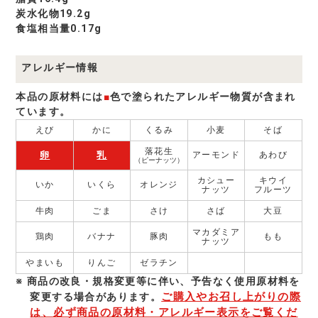
炭水化物19.2g
食塩相当量0.17g
アレルギー情報
本品の原材料には
■
色で塗られたアレルギー物質が含まれ
ています。
えび
かに
くるみ
小麦
そば
落花生
卵
乳
アーモンド
あわび
（ピーナッツ）
カシュー
キウイ
いか
いくら
オレンジ
ナッツ
フルーツ
牛肉
ごま
さけ
さば
大豆
マカダミア
鶏肉
バナナ
豚肉
もも
ナッツ
やまいも
りんご
ゼラチン
商品の改良・規格変更等に伴い、予告なく使⽤原材料を
ご購入やお召し上がりの際
変更する場合があります。
は、必ず商品の原材料・アレルギー表示をご覧くだ