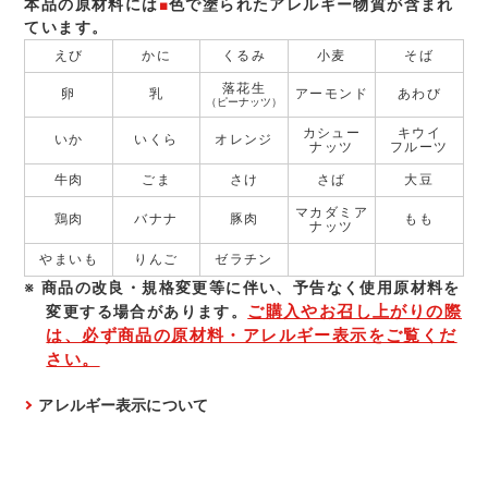
本品の原材料には
■
色で塗られたアレルギー物質が含まれ
ています。
えび
かに
くるみ
小麦
そば
落花生
卵
乳
アーモンド
あわび
（ピーナッツ）
カシュー
キウイ
いか
いくら
オレンジ
ナッツ
フルーツ
牛肉
ごま
さけ
さば
大豆
マカダミア
鶏肉
バナナ
豚肉
もも
ナッツ
やまいも
りんご
ゼラチン
商品の改良・規格変更等に伴い、予告なく使⽤原材料を
ご購入やお召し上がりの際
変更する場合があります。
は、必ず商品の原材料・アレルギー表示をご覧くだ
さい。
アレルギー表示について