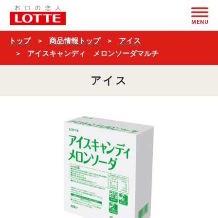
ア
ページの本文へ
イ
MENU
ス
トップ
商品情報トップ
アイス
キ
アイスキャンディ メロンソーダマルチ
ャ
アイス
ン
デ
ィ
メ
ロ
ン
ソ
ー
ダ