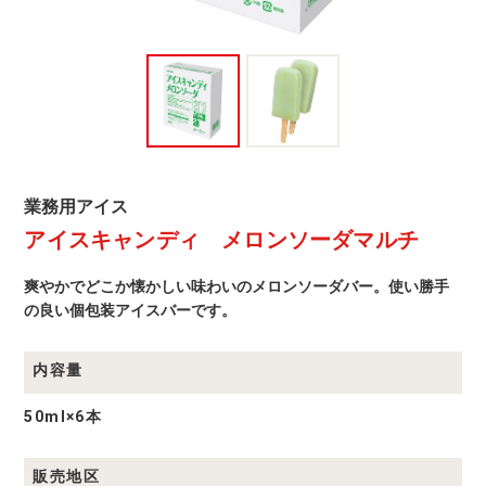
マ
ル
チ
業
業務用アイス
務
アイスキャンディ メロンソーダマルチ
用
ア
イ
爽やかでどこか懐かしい味わいのメロンソーダバー。使い勝手
ス
商
の良い個包装アイスバーです。
品
一
覧
内容量
50ml×6本
販売地区