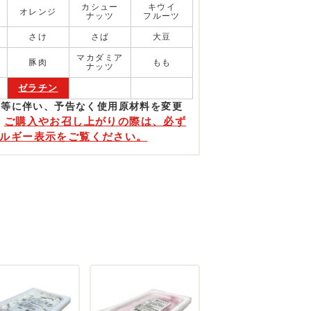
カシュー
キウイ
オレンジ
ナッツ
フルーツ
さけ
さば
大豆
マカダミア
豚肉
もも
ナッツ
ゼラチン
更等に伴い、予告なく使⽤原材料を変更
ご購入やお召し上がりの際は、必ず
。
ルギー表示をご覧ください。