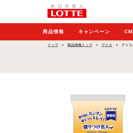
ア
イ
ス
ポ
商品情報
キャンペーン
C
ー
トップ
商品情報トップ
アイス
アイス
シ
ョ
ン
と
け
に
く
い
バ