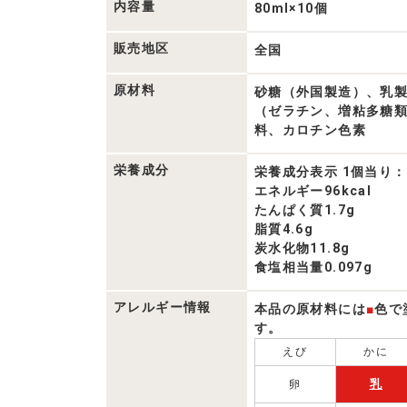
覧
内容量
80ml×10個
販売地区
全国
原材料
砂糖（外国製造）、乳
（ゼラチン、増粘多糖
料、カロチン色素
栄養成分
栄養成分表示 1個当り：
エネルギー96kcal
たんぱく質1.7g
脂質4.6g
炭水化物11.8g
食塩相当量0.097g
アレルギー情報
本品の原材料には
■
色で
す。
えび
かに
乳
卵