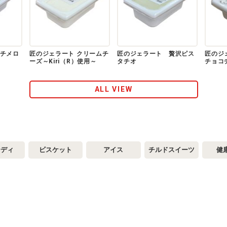
チメロ
匠のジェラート クリームチ
匠のジェラート 贅沢ピス
匠のジ
ーズ～Kiri（R）使用～
タチオ
チョコ
ALL VIEW
ンディ
ビスケット
アイス
チルドスイーツ
健