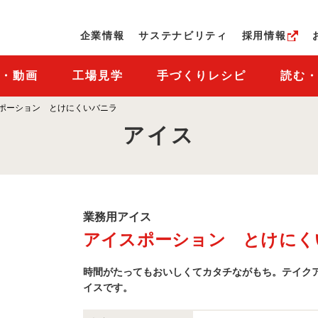
ページの本文へ
企業情報
サステナビリティ
採用情報
M・動画
工場見学
手づくりレシピ
読む
ポーション とけにくいバニラ
アイス
業
業務用アイス
務
アイスポーション とけにく
用
ア
イ
時間がたってもおいしくてカタチながもち。テイク
ス
商
イスです。
品
一