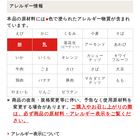
アレルギー情報
本品の原材料には
■
色で塗られたアレルギー物質が含まれ
ています。
えび
かに
くるみ
小麦
そば
落花生
卵
乳
アーモンド
あわび
（ピーナッツ）
カシュー
キウイ
いか
いくら
オレンジ
ナッツ
フルーツ
牛肉
ごま
さけ
さば
大豆
マカダミア
鶏肉
バナナ
豚肉
もも
ナッツ
やまいも
りんご
ゼラチン
商品の改良・規格変更等に伴い、予告なく使⽤原材料を
ご購入やお召し上がりの際
変更する場合があります。
は、必ず商品の原材料・アレルギー表示をご覧くだ
さい。
アレルギー表示について