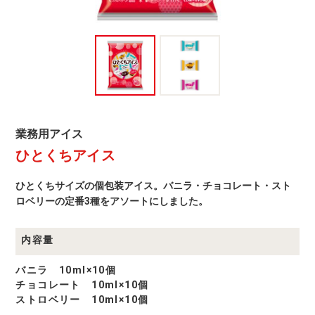
業
業務用アイス
務
ひとくちアイス
用
ア
イ
ひとくちサイズの個包装アイス。バニラ・チョコレート・スト
ス
商
ロベリーの定番3種をアソートにしました。
品
一
覧
内容量
バニラ 10ml×10個
チョコレート 10ml×10個
ストロベリー 10ml×10個