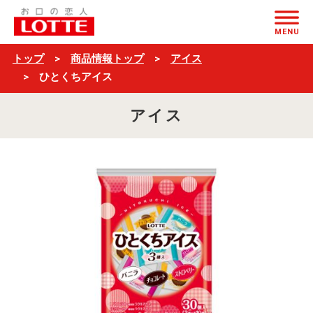
ひ
ページの本文へ
と
MENU
く
トップ
商品情報トップ
アイス
ち
ひとくちアイス
ア
アイス
イ
ス