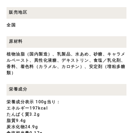
販売地区
全国
原材料
植物油脂（国内製造）、乳製品、水あめ、砂糖、キャラメ
ルペースト、異性化液糖、デキストリン、食塩／乳化剤、
香料、着色料（カラメル、カロチン）、安定剤（増粘多糖
類）
栄養成分
栄養成分表示 100g当り：
エネルギー197kcal
たんぱく質3.2g
脂質9.4g
炭水化物24.9g
食塩相当量0.17g