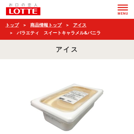
バ
ページの本文へ
ラ
MENU
エ
トップ
商品情報トップ
アイス
テ
バラエティ スイートキャラメル&バニラ
ィ
アイス
ス
イ
ー
ト
キ
ャ
ラ
メ
ル