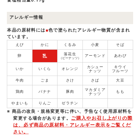
アレルギー情報
本品の原材料には
■
色で塗られたアレルギー物質が含まれ
ています。
えび
かに
くるみ
小麦
そば
落花生
乳
卵
アーモンド
あわび
（ピーナッツ）
カシュー
キウイ
いか
いくら
オレンジ
ナッツ
フルーツ
牛肉
ごま
さけ
さば
大豆
マカダミア
鶏肉
バナナ
豚肉
もも
ナッツ
やまいも
りんご
ゼラチン
商品の改良・規格変更等に伴い、予告なく使⽤原材料を
ご購入やお召し上がりの際
変更する場合があります。
は、必ず商品の原材料・アレルギー表示をご覧くだ
さい。