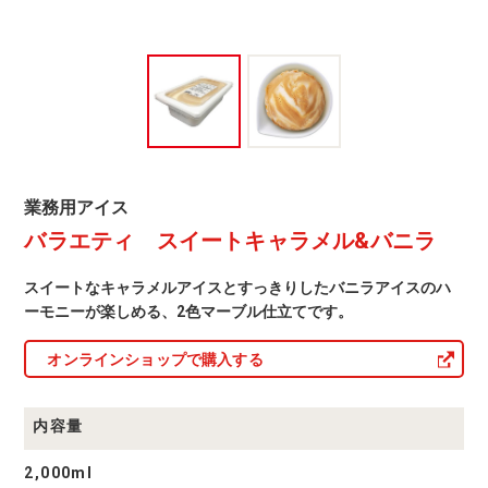
&
バ
ニ
ラ
業
業務用アイス
務
バラエティ スイートキャラメル&バニラ
用
ア
イ
スイートなキャラメルアイスとすっきりしたバニラアイスのハ
ス
商
ーモニーが楽しめる、2色マーブル仕立てです。
品
一
オンラインショップで購入する
覧
内容量
2,000ml