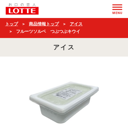
フ
ページの本文へ
ル
MENU
ー
トップ
商品情報トップ
アイス
ツ
フルーツソルベ つぶつぶキウイ
ソ
アイス
ル
ベ
つ
ぶ
つ
ぶ
キ
ウ
イ