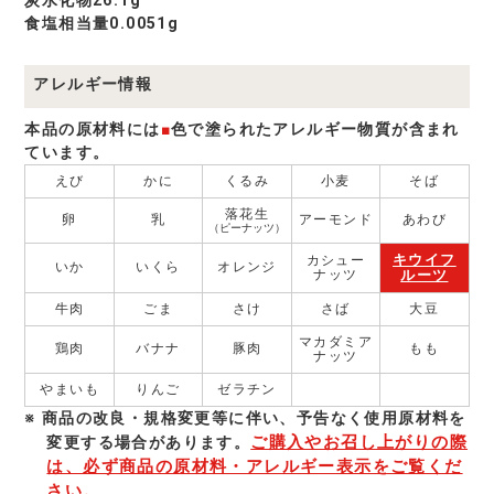
食塩相当量0.0051g
アレルギー情報
本品の原材料には
■
色で塗られたアレルギー物質が含まれ
ています。
えび
かに
くるみ
小麦
そば
落花生
卵
乳
アーモンド
あわび
（ピーナッツ）
キウイフ
カシュー
いか
いくら
オレンジ
ナッツ
ルーツ
牛肉
ごま
さけ
さば
大豆
マカダミア
鶏肉
バナナ
豚肉
もも
ナッツ
やまいも
りんご
ゼラチン
商品の改良・規格変更等に伴い、予告なく使⽤原材料を
ご購入やお召し上がりの際
変更する場合があります。
は、必ず商品の原材料・アレルギー表示をご覧くだ
さい。