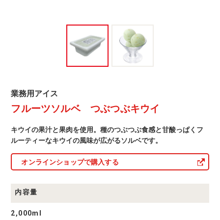
業
業務用アイス
務
フルーツソルベ つぶつぶキウイ
用
ア
イ
キウイの果汁と果肉を使用。種のつぶつぶ食感と甘酸っぱくフ
ス
商
ルーティーなキウイの風味が広がるソルベです。
品
一
オンラインショップで購入する
覧
内容量
2,000ml